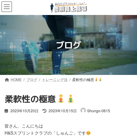
コ
ナ
ン
ビ
テ
ゲ
ン
ー
ツ
シ
へ
ョ
ス
ン
ブログ
キ
に
ッ
移
プ
動
HOME
ブログ
トレーニング法
柔軟性の極意
柔軟性の極意
最
2023年10月20日
2023年10月15日
Shungo-0615
終
更
皆さん、こんにちは
新
H&Sスプリントクラブの「しゅんご」です
日