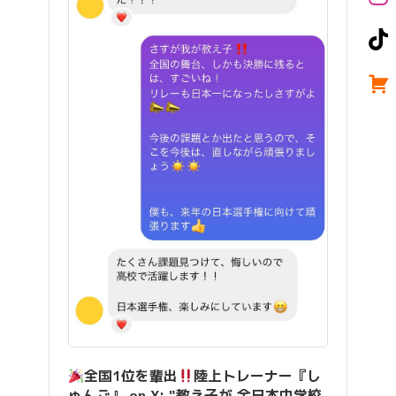
全国1位を輩出
陸上トレーナー『し
ゅんご』 on X: "教え子が 全日本中学校