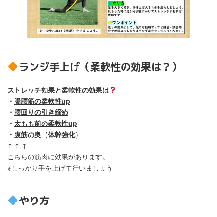
ランジ手上げ（柔軟性の効果は？）
ストレッチ効果と柔軟性の効果は
・
腸腰筋の柔軟性up
・
腰回りの引き締め
・
太もも前の柔軟性up
・
腹筋の奥（体幹強化）
↑ ↑ ↑
こちらの筋肉に効果があります。
※しっかり手を上げて行いましょう
やり方