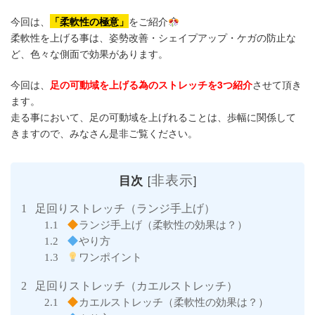
時
:
今回は、
「柔軟性の極意」
をご紹介
柔軟性を上げる事は、姿勢改善・シェイプアップ・ケガの防止な
ど、色々な側面で効果があります。
今回は、
足の可動域を上げる為のストレッチを3つ紹介
させて頂き
ます。
走る事において、足の可動域を上げれることは、歩幅に関係して
きますので、みなさん是非ご覧ください。
非表示
目次
[
]
足回りストレッチ（ランジ手上げ）
1
ランジ手上げ（柔軟性の効果は？）
1.1
やり方
1.2
ワンポイント
1.3
足回りストレッチ（カエルストレッチ）
2
カエルストレッチ（柔軟性の効果は？）
2.1