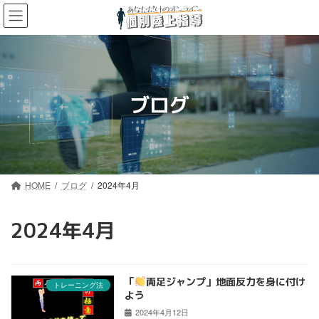
コ
ナ
ン
ビ
テ
ゲ
ン
ー
ツ
シ
へ
ョ
ス
ン
ブログ
キ
に
ッ
移
プ
動
HOME
ブログ
2024年4月
2024年4月
「
両足ジャンプ」地面反力を身に付け
トレーニング法
よう
2024年4月12日