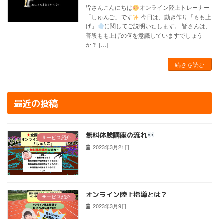
皆さんこんにちは
オンライン陸上トレーナー
「しゅんご」です
今日は、動き作り「もも上
げ」
に関してご説明いたします。 皆さんは、
普段もも上げの何を意識していますでしょう
か？ […]
続きを読む
最近の投稿
無料体験講座の流れ
サービス紹介
2023年3月21日
オンライン陸上指導とは？
サービス紹介
2023年3月9日