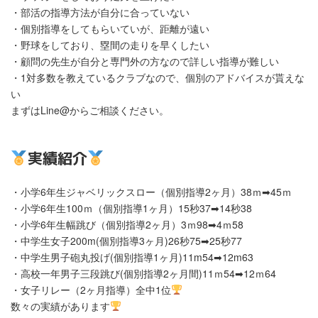
・部活の指導方法が自分に合っていない
・個別指導をしてもらいていが、距離が遠い
・野球をしており、塁間の走りを早くしたい
・顧問の先生が自分と専門外の方なので詳しい指導が難しい
・1対多数を教えているクラブなので、個別のアドバイスが貰えな
い
まずはLine@からご相談ください。
実績紹介
・小学6年生ジャベリックスロー（個別指導2ヶ月）38ｍ➡45ｍ
・小学6年生100ｍ（個別指導1ヶ月）15秒37➡14秒38
・小学6年生幅跳び（個別指導2ヶ月）3ｍ98➡4ｍ58
・中学生女子200m(個別指導3ヶ月)26秒75➡︎25秒77
・中学生男子砲丸投げ(個別指導1ヶ月)11m54➡︎12m63
・高校一年男子三段跳び(個別指導2ヶ月間)11ｍ54➡︎12ｍ64
・女子リレー（2ヶ月指導）全中1位
数々の実績があります