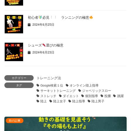
初心者
必見
ランニングの極意
2024年6月25日
シューズ
選びの極意
2024年6月23日
トレーニング法
カテゴリー
タグ
Google検索１位
オンライン陸上指導
サーキットトレーニング
ジャベリックスロー
ストレッチ
ダイエット
個別指導
投擲
跳躍
陸上
陸上女子
陸上指導
陸上男子
前の記事