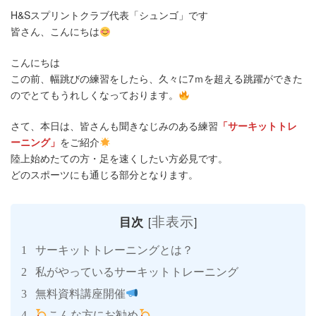
更
H&Sスプリントクラブ代表「シュンゴ」です
新
皆さん、こんにちは
日
時
:
こんにちは
この前、幅跳びの練習をしたら、久々に7ｍを超える跳躍ができた
のでとてもうれしくなっております。
さて、本日は、皆さんも聞きなじみのある練習
「サーキットトレ
ーニング」
をご紹介
陸上始めたての方・足を速くしたい方必見です。
どのスポーツにも通じる部分となります。
非表示
目次
[
]
サーキットトレーニングとは？
1
私がやっているサーキットトレーニング
2
無料資料講座開催
3
こんな方にお勧め
4