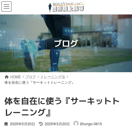
コ
ナ
ン
ビ
テ
ゲ
ン
ー
ツ
シ
へ
ョ
ス
ン
ブログ
キ
に
ッ
移
プ
動
HOME
ブログ
トレーニング法
体を自在に使う『サーキットトレーニング』
体を自在に使う『サーキットト
レーニング』
最
2025年5月20日
2025年5月20日
Shungo-0615
終