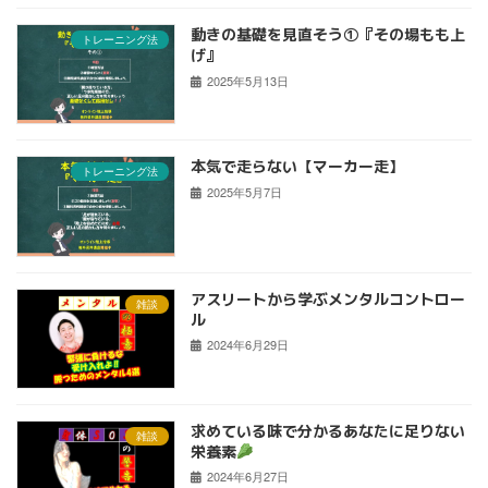
動きの基礎を見直そう①『その場もも上
トレーニング法
げ』
2025年5月13日
本気で走らない【マーカー走】
トレーニング法
2025年5月7日
アスリートから学ぶメンタルコントロー
雑談
ル
2024年6月29日
求めている味で分かるあなたに足りない
雑談
栄養素
2024年6月27日