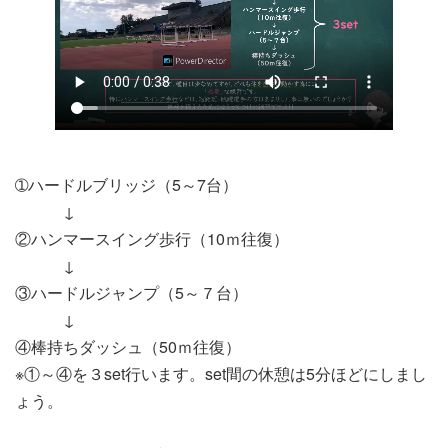
➀ハードルブリッジ（5～7台）
↓
②ハンマースイング歩行（10ｍ往復）
↓
③ハードルジャンプ（5～７台）
↓
④棒持ちダッシュ（50ｍ往復）
※①～④を３set行います。set間の休憩は5分ほどにしまし
ょう。