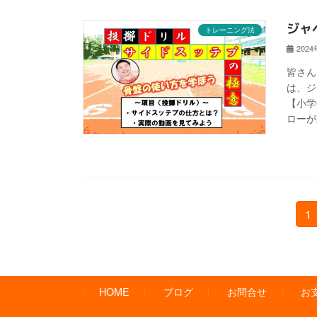
ジャ
トレーニング法
202
皆さん
は、ジ
【小学
ローが
投
固
1
定
稿
ペ
の
ー
ジ
ペ
HOME
ブログ
お問合せ
お