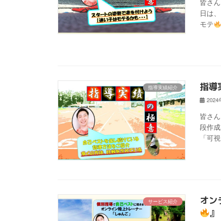
皆さん
日は、
モテ
指導
指導実績紹介
202
皆さん
段作成
「可視
オン
サービス紹介
』