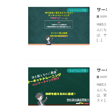
サー
トレーニング法
202
H&S
んにち
は、サ
[…]
サー
トレーニング法
202
H&S
んにち
は、皆
スイ [