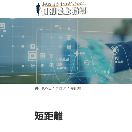
コ
ナ
ン
ビ
テ
ゲ
ン
ー
ツ
シ
へ
ョ
ス
ン
キ
に
ッ
移
プ
動
HOME
ブログ
短距離
短距離