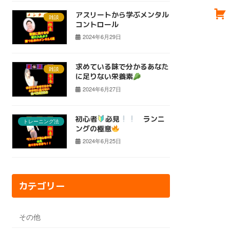
アスリートから学ぶメンタル
雑談
コントロール
2024年6月29日
求めている味で分かるあなた
雑談
に足りない栄養素
2024年6月27日
初心者
必見
ランニ
トレーニング法
ングの極意
2024年6月25日
カテゴリー
その他