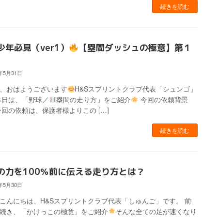
続きを読む
少年必見（ver1）
【塁間ダッシュの極意】第１
4年5月31日
、おはようございます
H&Sスプリントクラブ代表「シュンゴ」
本日は、「野球／
塁間の走り方」をご紹介
今回の依頼背景
今回の依頼は、保護者様よりこの […]
続きを読む
の力を100％前に伝える走り方とは？
4年5月30日
こんにちは、H&Sスプリントクラブ代表「しゅんご」です。 前
続き、「かけっこの極意」をご紹介
そんな全ての足が速くなり