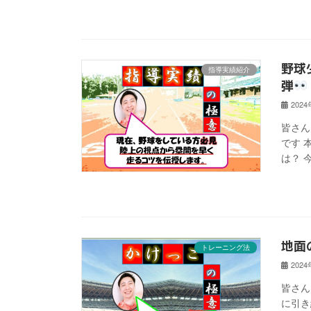
野球
指導実績紹介
弾
202
皆さん
です 
は？ 
地面
トレーニング法
202
皆さん
に引き