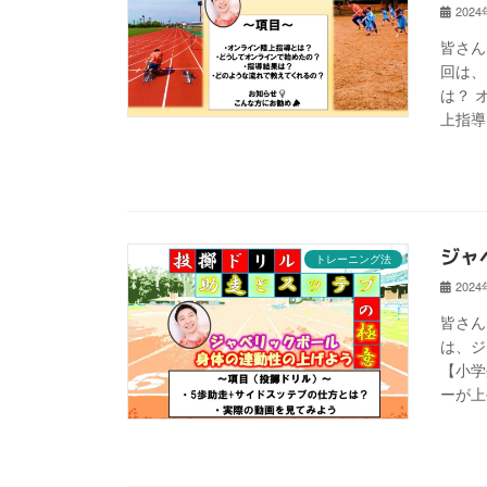
202
皆さん
回は、
は？ 
上指導
ジャ
トレーニング法
202
皆さん
は、ジ
【小学
ーが上