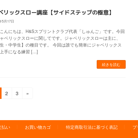
ベリックスロー講座【サイドステップの極意】
4年5月17日
こんにちは、H&Sスプリントクラブ代表「しゅんご」です。今回
ャベリックスローに関してです。ジャベリックスローは主に、
生・中学生】の種目です。 今回は誰でも簡単にジャベリックス
上手になる練習 […]
続きを読む
固
固
2
3
»
定
定
ペ
ペ
ー
ー
ジ
ジ
支払い
お買い物カゴ
特定商取引法に基づく表記
プ