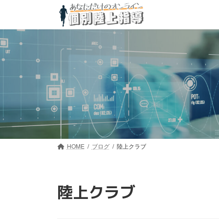
コ
ナ
ン
ビ
テ
ゲ
ン
ー
ツ
シ
へ
ョ
ス
ン
キ
に
ッ
移
プ
動
HOME
ブログ
陸上クラブ
陸上クラブ