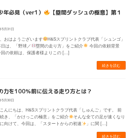
少年必見（ver1）
【塁間ダッシュの極意】第１
4年5月31日
、おはようございます
H&Sスプリントクラブ代表「シュンゴ」
本日は、「野球／
塁間の走り方」をご紹介
今回の依頼背景
今回の依頼は、保護者様よりこの […]
続きを読む
の力を100％前に伝える走り方とは？
4年5月30日
こんにちは、H&Sスプリントクラブ代表「しゅんご」です。 前
続き、「かけっこの極意」をご紹介
そんな全ての足が速くなり
に向けて、今回は、「スタートからの初速
」に関 […]
続きを読む