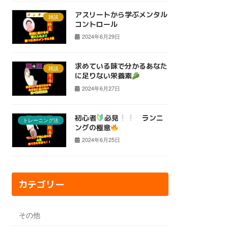
アスリートから学ぶメンタル
雑談
コントロール
2024年6月29日
求めている味で分かるあなた
雑談
に足りない栄養素
2024年6月27日
初心者
必見
ランニ
トレーニング法
ングの極意
2024年6月25日
カテゴリー
その他