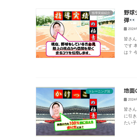
野球
指導実績紹介
弾
202
皆さん
です 
は？ 
地面
トレーニング法
202
皆さん
に引き
たい子