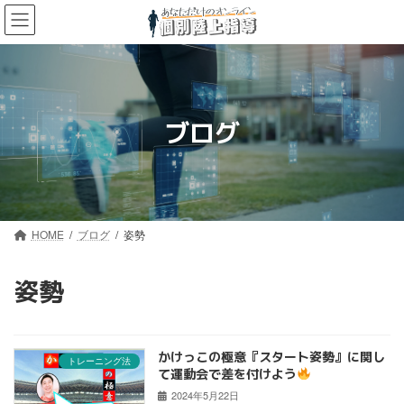
コ
ナ
ン
ビ
テ
ゲ
ン
ー
ツ
シ
へ
ョ
ス
ン
ブログ
キ
に
ッ
移
プ
動
HOME
ブログ
姿勢
姿勢
かけっこの極意『スタート姿勢』に関し
トレーニング法
て運動会で差を付けよう
2024年5月22日