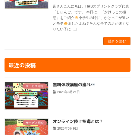
皆さんこんにちは、H&Sスプリントクラブ代表
「しゅんご」です。 本日は、「かけっこの極
意」をご紹介
小学生の時に、かけっこが速い
とモテ
ましたよね？そんな全ての足が速くな
りたい子に […]
続きを読む
最近の投稿
無料体験講座の流れ
サービス紹介
2023年3月21日
オンライン陸上指導とは？
サービス紹介
2023年3月9日