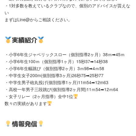
・1対多数を教えているクラブなので、個別のアドバイスが貰えな
い
まずはLine@からご相談ください。
実績紹介
・小学6年生ジャベリックスロー（個別指導2ヶ月）38ｍ➡45ｍ
・小学6年生100ｍ（個別指導1ヶ月）15秒37➡14秒38
・小学6年生幅跳び（個別指導2ヶ月）3ｍ98➡4ｍ58
・中学生女子200m(個別指導3ヶ月)26秒75➡︎25秒77
・中学生男子砲丸投げ(個別指導1ヶ月)11m54➡︎12m63
・高校一年男子三段跳び(個別指導2ヶ月間)11ｍ54➡︎12ｍ64
・女子リレー（2ヶ月指導）全中1位
数々の実績があります
情報発信