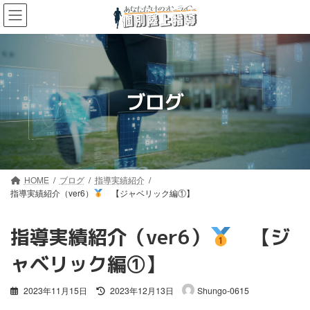
コ
ナ
ン
ビ
テ
ゲ
ン
ー
ツ
シ
へ
ョ
ス
ン
ブログ
キ
に
ッ
移
プ
動
HOME
ブログ
指導実績紹介
指導実績紹介（ver6）
【ジャベリック編①】
指導実績紹介（ver6）
【ジ
ャベリック編①】
最
2023年11月15日
2023年12月13日
Shungo-0615
終