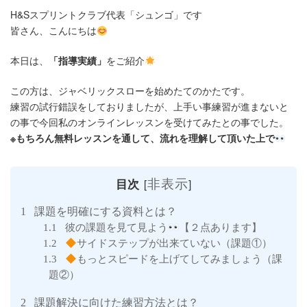
更
H&Sスプリントクラブ代表「シュンゴ」です
新
皆さん、こんにちは
日
時
:
本日は、
「指導実績」
をご紹介
この方は、ジャベリックスローを始めたてのかたです。
練習の試行錯誤をしておりましたが、上手い事練習が進まないと
の事で今回私のオンラインレッスンを受けてみたとの事でした。
※もちろん無料レッスンを通して、流れを理解して頂いた上で
非表示
目次
[
]
課題を明確にする資料とは？
1
彼の課題を見て見よう
【２点あります】
1.1
サイドステップが出来ていない（課題①）
1.2
もっとスピードを上げてしてみましょう（課
1.3
題②）
課題解決に向けた練習方法とは？
2