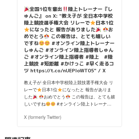
全国1位を輩出
陸上トレーナー『し
ゅんご』 on X: "教え子が 全日本中学校
陸上競技選手権大会 リレーで
日本1位
になったと 報告がありました
お
めでとう
この報告は、とても嬉しい
ですね
#オンライン陸上トレーナー
しゅんご #オンライン陸上指導者しゅん
ご #オンライン陸上指導者 #陸上 #陸
上競技 #短距離 #かけっこ #早く走るコ
ツ https://t.co/nUEPloWT05" / X
教え子が 全日本中学校陸上競技選手権大会 リ
レーで
日本1位
になったと 報告がありま
した
おめでとう
この報告は、とても嬉
しいですね
#オンライン陸上トレーナ…
X (formerly Twitter)