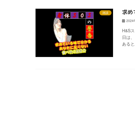
求め
雑談
202
H&S
日は、
あると