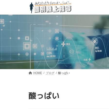
コ
ナ
ン
ビ
テ
ゲ
ン
ー
ツ
シ
へ
ョ
ス
ン
キ
に
ッ
移
プ
動
HOME
ブログ
酸っぱい
酸っぱい