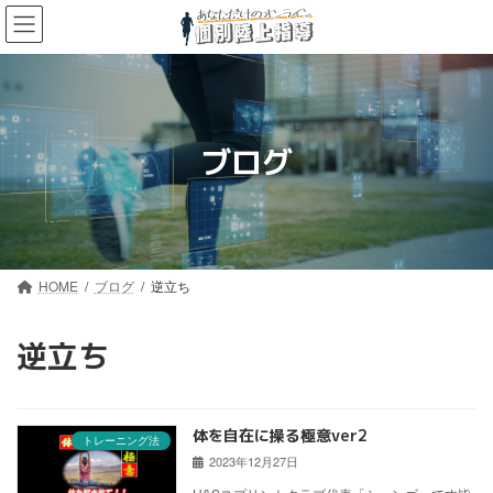
コ
ナ
ン
ビ
テ
ゲ
ン
ー
ツ
シ
へ
ョ
ス
ン
ブログ
キ
に
ッ
移
プ
動
HOME
ブログ
逆立ち
逆立ち
体を自在に操る極意ver2
トレーニング法
2023年12月27日