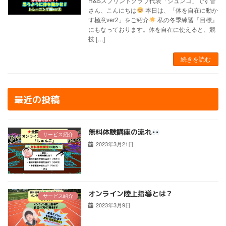
H&Sスプリントクラブ代表「シュンゴ」です皆
さん、こんにちは
本日は、「体を自在に動か
す極意ver2」をご紹介
私の冬季練習『目標』
にもなっております。体を自在に使えると、競
技 […]
続きを読む
最近の投稿
無料体験講座の流れ
サービス紹介
2023年3月21日
オンライン陸上指導とは？
サービス紹介
2023年3月9日