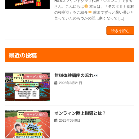
H&Sスプリントクラブ代表「シュンゴ」です皆
さん、こんにちは
本日は、「冬スタミナ食材
の極意☃」をご紹介
前までずっと暑い暑いと
言っていたのもつかの間…寒くなって […]
続きを読む
最近の投稿
無料体験講座の流れ
サービス紹介
2023年3月21日
オンライン陸上指導とは？
サービス紹介
2023年3月9日