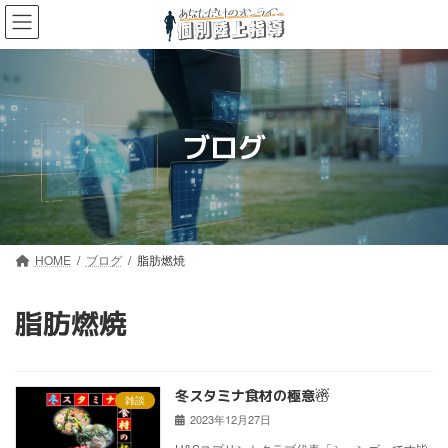
コ
ナ
ン
ビ
テ
ゲ
ン
ー
ツ
シ
へ
ョ
ス
ン
ブログ
キ
に
ッ
移
プ
動
HOME
ブログ
脂肪燃焼
脂肪燃焼
冬スタミナ食材の極意☃
雑談
2023年12月27日