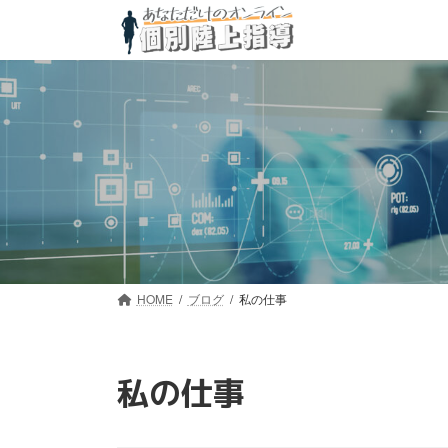
コ
ナ
ン
ビ
テ
ゲ
ン
ー
ツ
シ
へ
ョ
ス
ン
キ
に
ッ
移
プ
動
HOME
ブログ
私の仕事
私の仕事