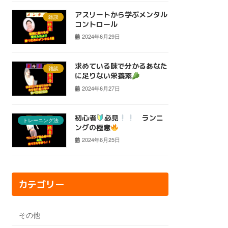
アスリートから学ぶメンタル
雑談
コントロール
2024年6月29日
求めている味で分かるあなた
雑談
に足りない栄養素
2024年6月27日
初心者
必見
ランニ
トレーニング法
ングの極意
2024年6月25日
カテゴリー
その他