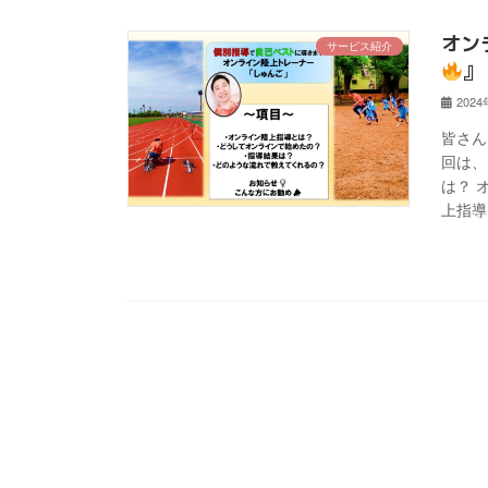
オン
サービス紹介
』
202
皆さん
回は、
は？ 
上指導