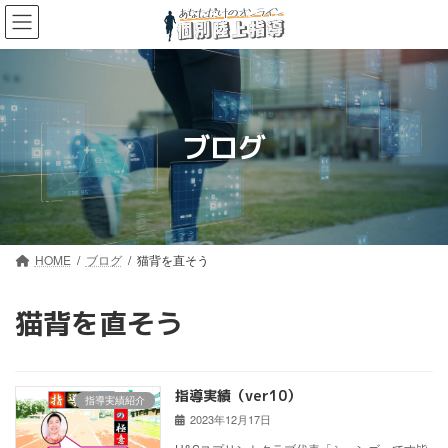
コ
ナ
ン
ビ
テ
ゲ
ン
ー
ツ
シ
へ
ョ
ス
ン
ブログ
キ
に
ッ
移
プ
動
HOME
ブログ
猫背を直そう
猫背を直そう
指導実績（ver10）
指導実績紹介
2023年12月17日