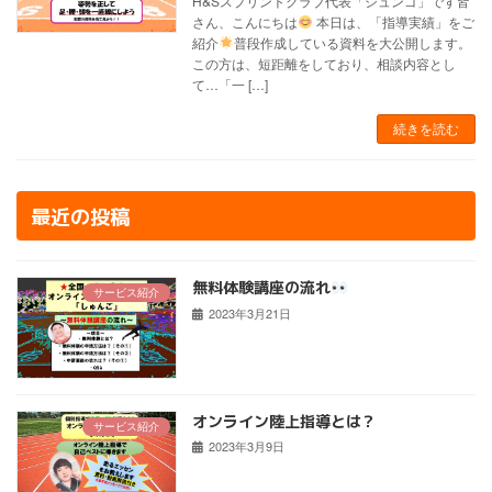
H&Sスプリントクラブ代表「シュンゴ」です皆
さん、こんにちは
本日は、「指導実績」をご
紹介
普段作成している資料を大公開します。
この方は、短距離をしており、相談内容とし
て…「一 […]
続きを読む
最近の投稿
無料体験講座の流れ
サービス紹介
2023年3月21日
オンライン陸上指導とは？
サービス紹介
2023年3月9日