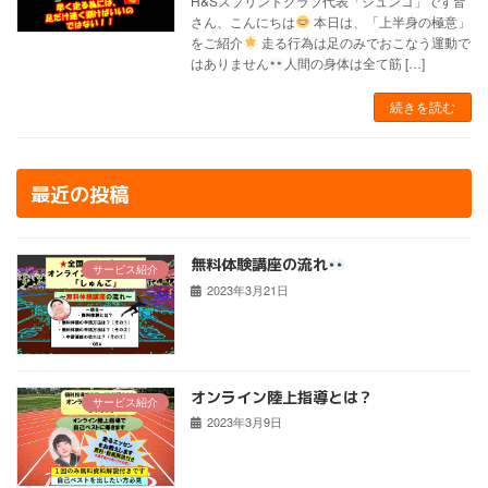
H&Sスプリントクラブ代表「シュンゴ」です皆
さん、こんにちは
本日は、「上半身の極意」
をご紹介
走る行為は足のみでおこなう運動で
はありません
人間の身体は全て筋 […]
続きを読む
最近の投稿
無料体験講座の流れ
サービス紹介
2023年3月21日
オンライン陸上指導とは？
サービス紹介
2023年3月9日