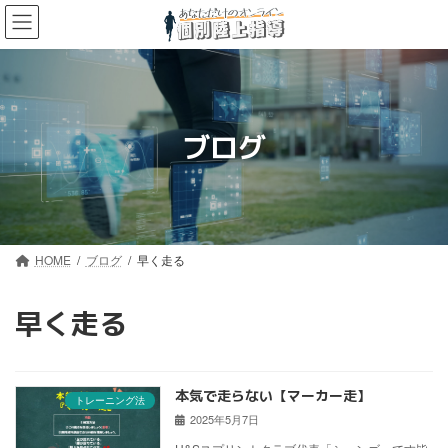
コ
ナ
ン
ビ
テ
ゲ
ン
ー
ツ
シ
へ
ョ
ス
ン
ブログ
キ
に
ッ
移
プ
動
HOME
ブログ
早く走る
早く走る
本気で走らない【マーカー走】
トレーニング法
2025年5月7日