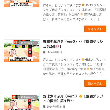
皆さん、おはようございます
H&Sスプリント
クラブ代表「シュンゴ」です 本日は、「
塁間
の走り方：第3弾」をご紹介
野球の走り方
は？（普通に走るじゃダメなの？） 野 […]
続きを読む
野球少年必見（ver2）
【塁間ダッシ
指導実績紹介
ュ第2弾
】
2024年6月1日
皆さん、おはようございます
H&Sスプリント
クラブ代表「シュンゴ」です 本日は、「野球／
塁間の走り方」第2弾をご紹介
陸上の視点
から見た、塁間を早く走るコツをご紹介 […]
続きを読む
野球少年必見（ver1）
【塁間ダッシ
指導実績紹介
ュの極意】第１弾
2024年5月31日