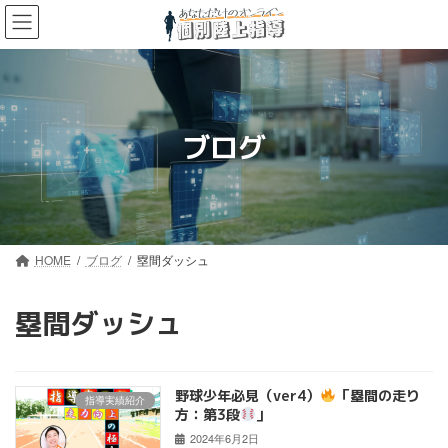
コ
ナ
ン
ビ
テ
ゲ
ン
ー
ツ
シ
へ
ョ
ス
ン
ブログ
キ
に
ッ
移
プ
動
HOME
ブログ
塁間ダッシュ
塁間ダッシュ
野球少年必見（ver4）
「塁間の走り
指導実績紹介
方：第3段
」
2024年6月2日