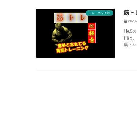
筋ト
トレーニング法
202
H&S
日は、
筋トレ