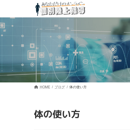
コ
ナ
ン
ビ
テ
ゲ
ン
ー
ツ
シ
へ
ョ
ス
ン
キ
に
ッ
移
プ
動
HOME
ブログ
体の使い方
体の使い方