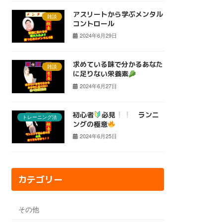
アスリートから学ぶメンタル
雑談
コントロール
2024年6月29日
求めている味で分かるあなた
雑談
に足りない栄養素
2024年6月27日
初心者
必見
ランニ
トレーニング法
ングの極意
2024年6月25日
カテゴリー
その他