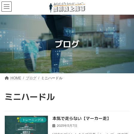
コ
ナ
ン
ビ
テ
ゲ
ン
ー
ツ
シ
へ
ョ
ス
ン
ブログ
キ
に
ッ
移
プ
動
HOME
ブログ
ミニハードル
ミニハードル
本気で走らない【マーカー走】
トレーニング法
2025年5月7日