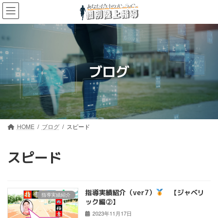
コ
ナ
ン
ビ
テ
ゲ
ン
ー
ツ
シ
へ
ョ
ス
ン
ブログ
キ
に
ッ
移
プ
動
HOME
ブログ
スピード
スピード
指導実績紹介（ver7）
【ジャベリ
指導実績紹介
ック編②】
2023年11月17日