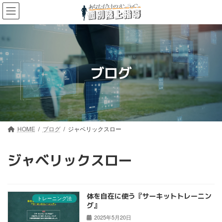
コ
ナ
ン
ビ
テ
ゲ
ン
ー
ツ
シ
へ
ョ
ス
ン
ブログ
キ
に
ッ
移
プ
動
HOME
ブログ
ジャベリックスロー
ジャベリックスロー
体を自在に使う『サーキットトレーニン
トレーニング法
グ』
2025年5月20日