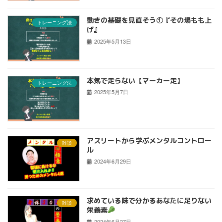
動きの基礎を見直そう①『その場もも上
トレーニング法
げ』
2025年5月13日
本気で走らない【マーカー走】
トレーニング法
2025年5月7日
アスリートから学ぶメンタルコントロー
雑談
ル
2024年6月29日
求めている味で分かるあなたに足りない
雑談
栄養素
2024年6月27日