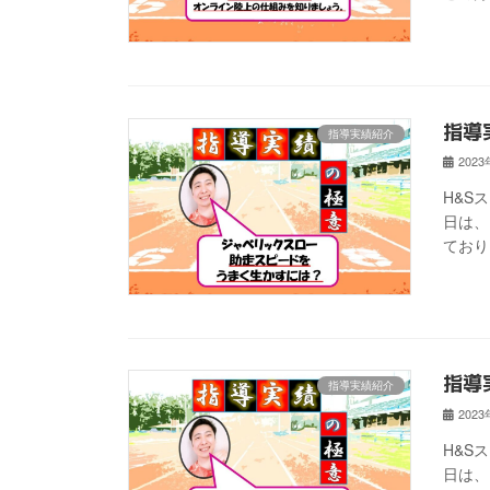
指導
指導実績紹介
202
H&S
日は、
ており
指導
指導実績紹介
202
H&S
日は、