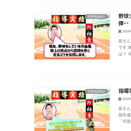
野球
指導実績紹介
弾
202
皆さん
です 
は？ 
指導
指導実績紹介
202
皆さん
段作成
「可視