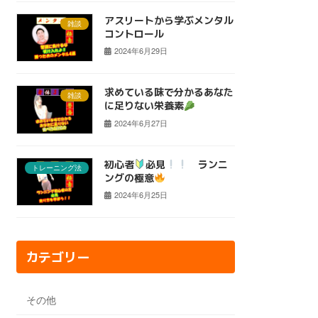
アスリートから学ぶメンタル
雑談
コントロール
2024年6月29日
求めている味で分かるあなた
雑談
に足りない栄養素
2024年6月27日
初心者
必見
ランニ
トレーニング法
ングの極意
2024年6月25日
カテゴリー
その他