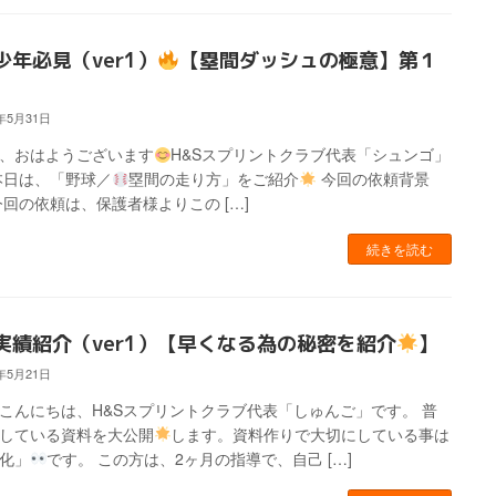
少年必見（ver1）
【塁間ダッシュの極意】第１
4年5月31日
、おはようございます
H&Sスプリントクラブ代表「シュンゴ」
本日は、「野球／
塁間の走り方」をご紹介
今回の依頼背景
今回の依頼は、保護者様よりこの […]
続きを読む
実績紹介（ver1）【早くなる為の秘密を紹介
】
4年5月21日
こんにちは、H&Sスプリントクラブ代表「しゅんご」です。 普
している資料を大公開
します。資料作りで大切にしている事は
化」
です。 この方は、2ヶ月の指導で、自己 […]