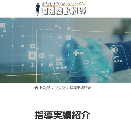
コ
ナ
ン
ビ
テ
ゲ
ン
ー
ツ
シ
へ
ョ
ス
ン
キ
に
ッ
移
プ
動
HOME
ブログ
指導実績紹介
指導実績紹介