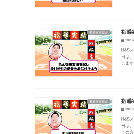
指導
指導実績紹介
202
H&S
日は、
します
指導
指導実績紹介
202
H&S
日は、
この方