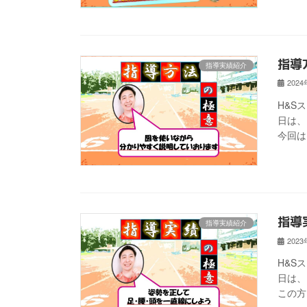
指導
指導実績紹介
202
H&S
日は、
今回は
指導
指導実績紹介
202
H&S
日は、
この方