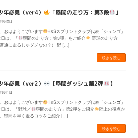
少年必見（ver4）
「塁間の走り方：第3段
」
4年6月2日
、おはようございます
H&Sスプリントクラブ代表「シュンゴ」
本日は、「
塁間の走り方：第3弾」をご紹介
野球の走り方
普通に走るじゃダメなの？） 野 […]
続きを読む
少年必見（ver2）
【塁間ダッシュ第2弾
】
4年6月1日
、おはようございます
H&Sスプリントクラブ代表「シュンゴ」
本日は、「野球／
塁間の走り方」第2弾をご紹介
陸上の視点か
、塁間を早く走るコツをご紹介 […]
続きを読む